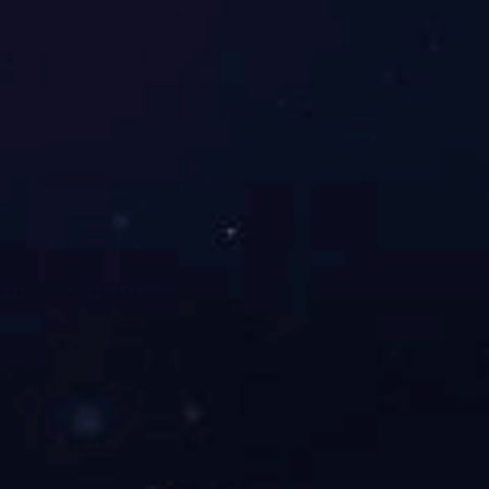
集团总部地址：深圳市福田区深南大道6002号人民大厦11楼
全国服务城市： 深圳 /顺德 /东莞 /长沙 /佛山
联系电话：400-700-9883
乐动官方网站知识
乐动官方网站问答
乐动官方网站流程
家居风水
乐动官方网站视频
乐动ledong（中国）常见疑问
乐动官方网站常见疑问
乐动官方网站前
乐动官方网站中
免费报价
乐动官方网站后
Copyright@ 1996-2024 乐动官方网站
粤ICP备05037286号
|
百度统计
免费量房
在线咨询
乐鱼买球
|
MK电竞
|
乐鱼平台
|
开云官方端网站登录入口
|
开云手机
网
|
多宝开户入口_多宝(中国)
|
开云手机在线登录官网_开云(中国)
|
开云手机注册_开云（中国）
|
LD体育在线·（中国）官方网站
|
乐动官方网