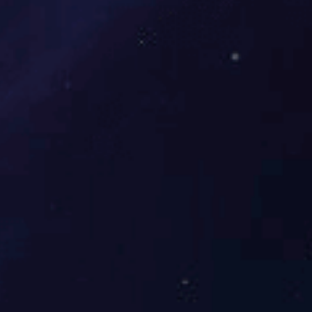
山语清晖花园·深圳
3009
预约数：
13次