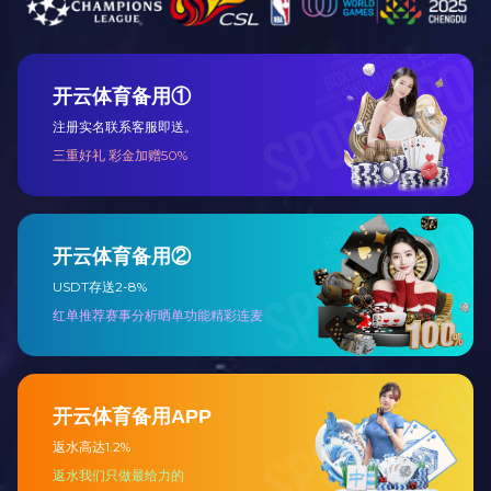
美宅鉴赏 高颜值住宅范本
600
深圳·鸿荣源尚峻 I 平层 I 94m² I 现代风