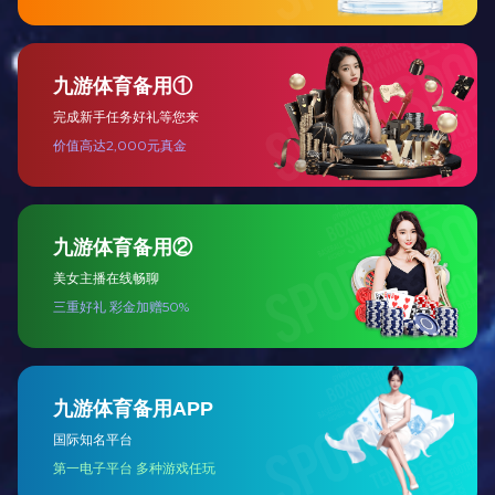
240㎡意式极简 轻简于形奢繁于心
432
长沙·保利国际广场 I 平层 I 240m² I 意式轻奢风
同城热装楼盘
查看更多热装楼盘