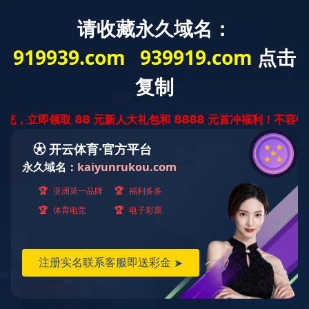
高端全案·品质整装
全国
乐动官方网站案
例
咨询热线
乐动ledong（中国）高端设计网站
400-700-9883
导航
455㎡高雅豪宅 重塑光影秩序美
Project Name
南山苏迪亚诺
Project Type
别墅
Project Area
455m²
Project Style
现代风
小红书
何谓高级？是不过分干预，用纯粹唤醒最原始的悸动。
治愈系的纯白与原木色相互映衬，极致的温和感与光线
所营造的层次性完美融合。沉静的色彩、极简的秩序
感、利落的线条走向，让空间的整体轮廓、形态、节奏
都能自成一景。
抖音