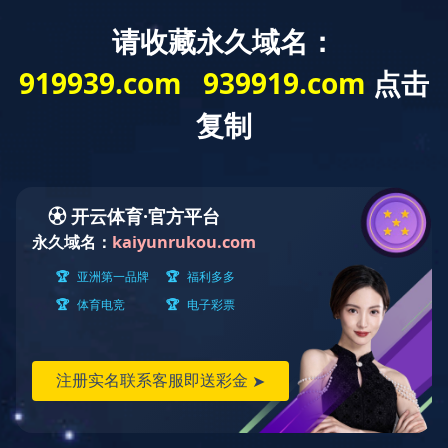
高端全案·品质整装
全国
乐动官方网站案
例
咨询热线
乐动ledong（中国）高端设计网站
400-700-9883
导航
卓越浅水湾·长沙
Address
长沙市岳麓区近湖7路与环湖路交汇处
Introduction
长沙卓越浅水湾是一个位于湖南省长沙市的楼
盘，‌具体地址在近湖七路32号。‌该项目由长沙市
祥华房地产开发有限公司开发，‌于2017年建成，‌
属于岳麓梅溪湖区域。‌卓越浅水湾的物业由深圳
市卓越物业管理股份有限公司长沙分公司负责，‌
物业费用为2.8元/平方米/月。‌该楼盘的建筑形式
为板塔结合，‌包括高层住宅，‌总建筑面积达到
近30天预约参观
签约用户
预约参
400000平方米，‌占地面积为100000平方米，‌绿