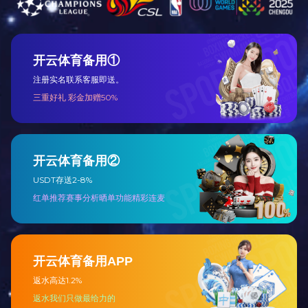
870㎡ 现代风 别墅设计的高阶美学
915
长沙·长房平和墅 I 别墅 I 870m² I 现代风