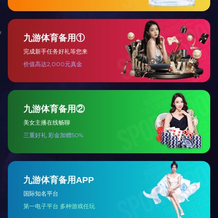
516㎡现代新中式别墅·东方雅境邂逅当代美学
570
长沙·恒基旭辉湖山赋 I 别墅 I 516m² I 现代中式风
所在城市*
全国