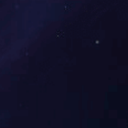
第一、光照
窗户的位置与朝向，日照时间是否过长或不足，这些数据是要解决
第二、噪音
观察房子周边现场和未来的噪音源，房间内可能产生噪音的位置与
排上属于重要数据。
第三、气流
了解不同季节气流变化，分析不同季节空气质量、温度、湿度、气
合同正式施工了。
如果某些乐动官方网站公司没有量房，就直接给你出一套方案，或
乐动官方网站公司，又或者房屋质量上根本没有保障的家装公司。
因为量房是正规乐动官方网站公司必须要做的事情，只有量房才可
上一篇
: 住宅乐动官方网站有哪些需注意的地方呢?看完你就懂了!