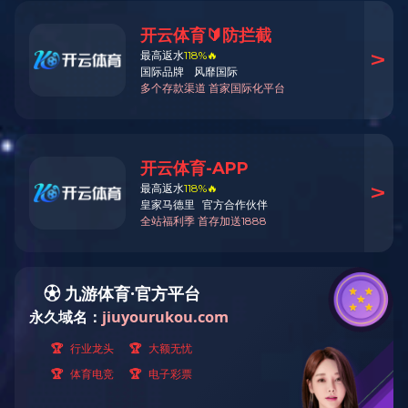
咨询热线
乐动ledong（中国）高端设计网站
400-700-9883
导航
首页
>
乐动官方网站知识
>
乐动官方网站问答
>
乐动官方网站常见疑
乐动官方网站房子前怎么选
请专业
乐动官方网站公司
装房，是目前许多业主的选择，可以为住
业主们还需要做一些准备工作，以方便乐动官方网站公司能更好了
网站必备常识。
01准备工作
心理预算