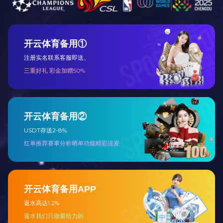
相关推荐
乐动官方网站界版本的「羊了个
羊」，收藏
一夜之间现象级「羊了个羊」小游戏火爆全
网，精明的义务商人嗅到...
了解更多→
细节才是“圈粉”的利器
家装是一项「造美」的工程,品质早已成家装
现实版的“照妖镜”,...
了解更多→
乐动官方网站房子前怎么选择专
业靠谱的装